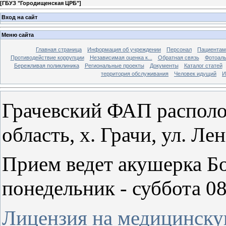
[
ГБУЗ "Городищенская ЦРБ"
]
Вход на сайт
Меню сайта
Главная страница
Информация об учреждении
Персонал
Пациентам
Противодействие коррупции
Независимая оценка к...
Обратная связь
Фотоал
Бережливая поликлиника
Региональные проекты
Документы
Каталог статей
территория обслуживания
Человек идущий
И
Грачевский ФАП располо
область, х. Грачи, ул. Ле
Прием ведет акушерка Б
понедельник - суббота 08
Лицензия на медицинску