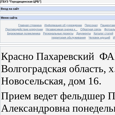
[
ГБУЗ "Городищенская ЦРБ"
]
Вход на сайт
Меню сайта
Главная страница
Информация об учреждении
Персонал
Пациентам
Противодействие коррупции
Независимая оценка к...
Обратная связь
Фотоал
Бережливая поликлиника
Региональные проекты
Документы
Каталог статей
территория обслуживания
Человек идущий
И
Красно Пахаревский ФАП
Волгоградская область, х
Новосельская, дом 16.
Прием ведет фельдшер П
Александровна понедельн