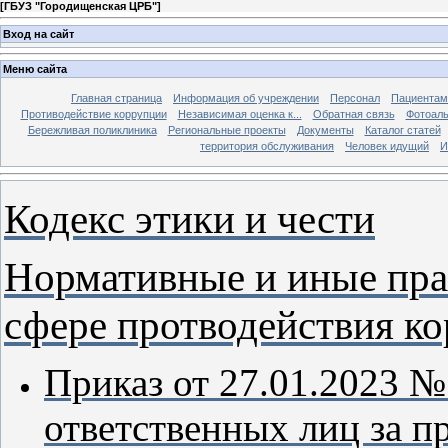
[
ГБУЗ "Городищенская ЦРБ"
]
Вход на сайт
Меню сайта
Главная страница
Информация об учреждении
Персонал
Пациентам
Противодействие коррупции
Независимая оценка к...
Обратная связь
Фотоал
Бережливая поликлиника
Региональные проекты
Документы
Каталог статей
территория обслуживания
Человек идущий
И
Кодекс этики и чести
Нормативные и иные пра
сфере протводействия к
Приказ от 27.01.2023 №
ответственных лиц за 