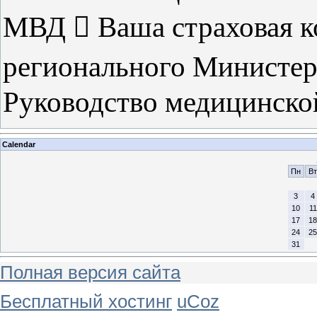
МВД  Ваша страховая к
регионального Министер
Руководство медицинско
Calendar
Пн
Вт
3
4
10
11
17
18
24
25
31
Полная версия сайта
Бесплатный хостинг
uCoz