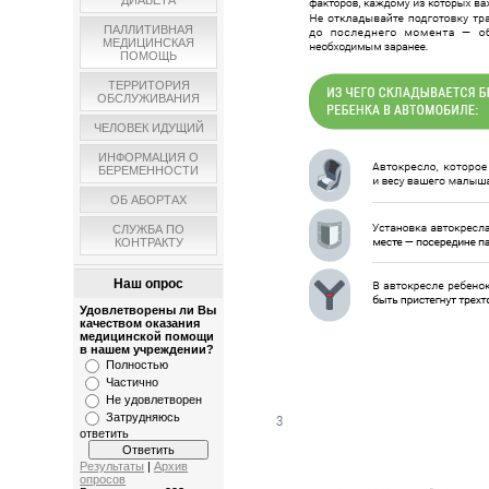
ДИАБЕТА
ПАЛЛИТИВНАЯ
МЕДИЦИНСКАЯ
ПОМОЩЬ
ТЕРРИТОРИЯ
ОБСЛУЖИВАНИЯ
ЧЕЛОВЕК ИДУЩИЙ
ИНФОРМАЦИЯ О
БЕРЕМЕННОСТИ
ОБ АБОРТАХ
СЛУЖБА ПО
КОНТРАКТУ
Наш опрос
Удовлетворены ли Вы
качеством оказания
медицинской помощи
в нашем учреждении?
Полностью
Частично
Не удовлетворен
Затрудняюсь
ответить
Результаты
|
Архив
опросов