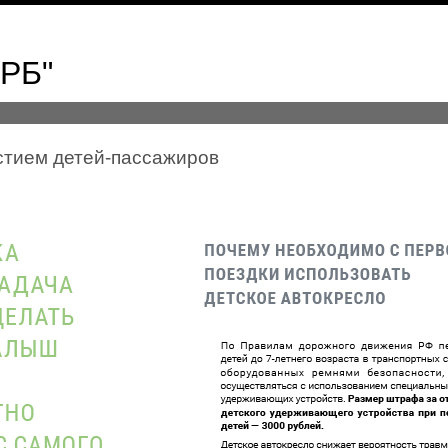
ЦРБ"
стием детей-пассажиров