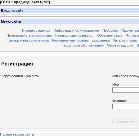
[
ГБУЗ "Городищенская ЦРБ"
]
Вход на сайт
Меню сайта
Главная страница
Информация об учреждении
Персонал
Пациентам
Противодействие коррупции
Независимая оценка к...
Обратная связь
Фотоал
Бережливая поликлиника
Региональные проекты
Документы
Каталог статей
территория обслуживания
Человек идущий
И
Регистрация
Через социальную сеть
или через форму
Имя
Фамилия
Полная версия сайта