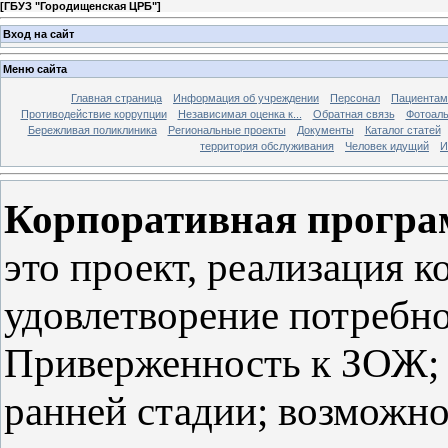
[
ГБУЗ "Городищенская ЦРБ"
]
Вход на сайт
Меню сайта
Главная страница
Информация об учреждении
Персонал
Пациентам
Противодействие коррупции
Независимая оценка к...
Обратная связь
Фотоал
Бережливая поликлиника
Региональные проекты
Документы
Каталог статей
территория обслуживания
Человек идущий
И
Корпоративная
програ
это проект, реализация к
удовлетворение потребно
Приверженность к ЗОЖ; 
ранней стадии; возможн