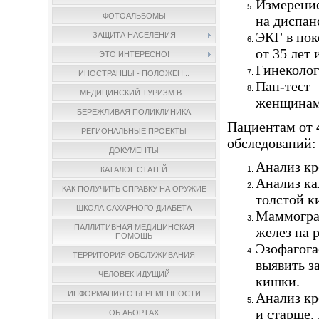
Измерение
ФОТОАЛЬБОМЫ
на диспан
ЭКГ в пок
ЗАЩИТА НАСЕЛЕНИЯ
от 35 лет 
ЭТО ИНТЕРЕСНО!
Гинеколог
ИНОСТРАНЦЫ - ПОЛОЖЕН...
Пап-тест 
МЕДИЦИНСКИЙ ТУРИЗМ В...
женщинам 
БЕРЕЖЛИВАЯ ПОЛИКЛИНИКА
Пациентам от 4
РЕГИОНАЛЬНЫЕ ПРОЕКТЫ
обследований:
ДОКУМЕНТЫ
Анализ кр
КАТАЛОГ СТАТЕЙ
Анализ ка
КАК ПОЛУЧИТЬ СПРАВКУ НА ОРУЖИЕ
толстой к
ШКОЛА САХАРНОГО ДИАБЕТА
Маммогра
ПАЛЛИТИВНАЯ МЕДИЦИНСКАЯ
желез на 
ПОМОЩЬ
Эзофагога
ТЕРРИТОРИЯ ОБСЛУЖИВАНИЯ
выявить з
ЧЕЛОВЕК ИДУЩИЙ
кишки.
ИНФОРМАЦИЯ О БЕРЕМЕННОСТИ
Анализ кр
и старше.
ОБ АБОРТАХ