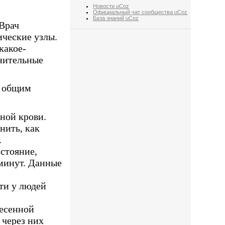
Новости uCoz
Официальный чат сообщества uCoz
База знаний uCoz
 Врач
ические узлы.
какое-
лнительные
к общим
ной крови.
нить, как
.
стояние,
 минут. Данные
ти у людей
несенной
 через них