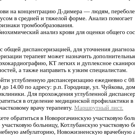
рови на концентрацию Д-димера — людям, перебол
усом в средней и тяжелой форме. Анализ помогает
ризнаки тромбообразования.
иохимический анализ крови для оценки общего со
 с общей диспансеризацией, для уточнения диагноза
еризации терапевт может назначить дополнительны
 эхокардиографию, КТ легких и дуплексное сканиро
остей, а также направить к узким специалистам.
йти углубленную диспансеризацию ежедневно с 08.0
0 до 14.00 по адресу: р.п. Городище, ул. Чуйкова, дом
иклиники. Для прохождения углубленной диспансе
ратиться в отделение медицинской профилактики в к
частковому врачу терапевту.
Маршрутный лист.
ете обратиться в Новорогачинскую участковую бол
участковую больницу, Котлубанскую участковую б
ачебную амбулаторию, Новожизненскую врачебную 