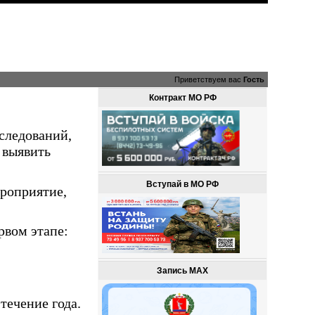
Приветствуем вас
Гость
Контракт МО РФ
следований,
 выявить
Вступай в МО РФ
роприятие,
рвом этапе:
Запись MAX
течение года.