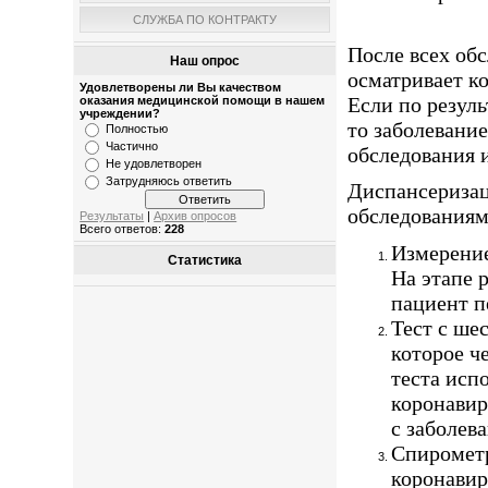
СЛУЖБА ПО КОНТРАКТУ
После всех обс
Наш опрос
осматривает к
Удовлетворены ли Вы качеством
Если по резуль
оказания медицинской помощи в нашем
учреждении?
то заболевани
Полностью
Частично
обследования 
Не удовлетворен
Затрудняюсь ответить
Диспансеризац
обследованиям
Результаты
|
Архив опросов
Всего ответов:
228
Измерение
Статистика
На этапе 
пациент п
Тест с ше
которое ч
теста исп
коронавир
с заболев
Спирометр
коронавир