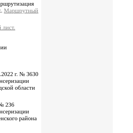
маршрутизация
х.
Маршрутный
 лист.
рии
.2022 г. № 3630
ансеризации
дской области
 № 236
ансеризации
енского района