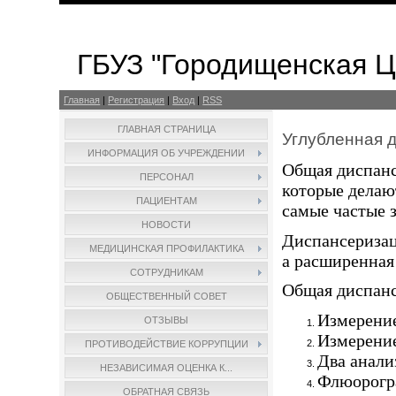
ГБУЗ "Городищенская 
Главная
|
Регистрация
|
Вход
|
RSS
ГЛАВНАЯ СТРАНИЦА
Углубленная 
ИНФОРМАЦИЯ ОБ УЧРЕЖДЕНИИ
Общая диспанс
ПЕРСОНАЛ
которые делаю
ПАЦИЕНТАМ
самые частые 
НОВОСТИ
Диспансеризац
МЕДИЦИНСКАЯ ПРОФИЛАКТИКА
а расширенная
СОТРУДНИКАМ
Общая диспанс
ОБЩЕСТВЕННЫЙ СОВЕТ
Измерение
ОТЗЫВЫ
Измерение
ПРОТИВОДЕЙСТВИЕ КОРРУПЦИИ
Два анали
НЕЗАВИСИМАЯ ОЦЕНКА К...
Флюорогра
ОБРАТНАЯ СВЯЗЬ