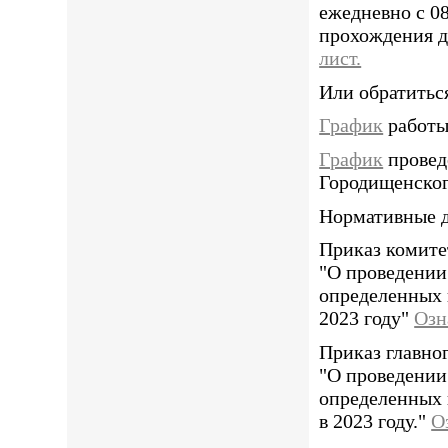
ежедневно с 0
прохождения д
лист.
Или обратиться
График
работы
График
провед
Городищенског
Нормативные 
Приказ комитет
"О проведении
определенных 
2023 году"
Озн
Приказ главно
"О проведении
определенных 
в 2023 году."
О