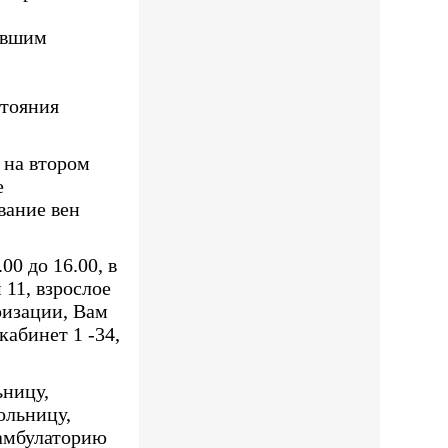
евшим
стояния
 на втором
е
вание вен
0 до 16.00, в
 11, взрослое
ризации, Вам
абинет 1 -34,
ьницу,
ольницу,
амбулаторию