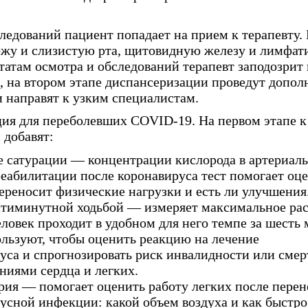
ледований пациент попадает на прием к терапевту.
ожу и слизистую рта, щитовидную железу и лимфат
татам осмотра и обследований терапевт заподозрит 
е, на втором этапе диспансеризации проведут допо
и направят к узким специалистам.
ия для переболевших COVID-19. На первом этапе 
 добавят:
 сатурации — концентрации кислорода в артериаль
реабилитации после коронавируса тест помогает оце
ереносит физические нагрузки и есть ли улучшения
стиминутной ходьбой — измеряет максимальное рас
еловек проходит в удобном для него темпе за шесть
ользуют, чтобы оценить реакцию на лечение
уса и спрогнозировать риск инвалидности или смер
аниями сердца и легких.
ия — помогает оценить работу легких после пере
усной инфекции: какой объем воздуха и как быстро