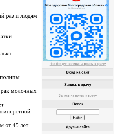
.
ый раз и людям
матки —
олько
Чат бот для записи на прием к врачу
Вход на сайт
 полипы
Запись к врачу
 рак молочных
Запись на прием к врачу
ет
Поиск
атиперстной
 от 45 лет
Друзья сайта