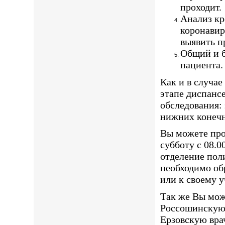
проходит.
Анализ к
коронавир
выявить п
Общий и б
пациента.
Как и в случае
этапе диспанс
обследования:
нижних конечн
Вы можете про
субботу с 08.0
отделение пол
необходимо об
или к своему у
Так же Вы мож
Россошинскую 
Ерзовскую вр