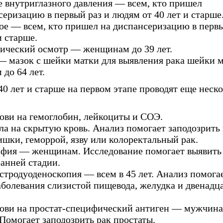
 внутриглазного давления — всем, кто пришел
серизацию в первый раз и людям от 40 лет и старше
ое — всем, кто пришел на диспансеризацию в перв
и старше.
ический осмотр — женщинам до 39 лет.
— мазок с шейки матки для выявления рака шейки 
до 64 лет.
0 лет и старше на первом этапе проводят еще неск
ови на гемоглобин, лейкоциты и СОЭ.
ла на скрытую кровь. Анализ помогает заподозрить
ишки, геморрой, язву или колоректальный рак.
фия — женщинам. Исследование помогает выявить
ранней стадии.
стродуоденоскопия — всем в 45 лет. Анализ помога
аболевания слизистой пищевода, желудка и двенадц
ови на простат-специфический антиген — мужчинам
 Помогает заподозрить рак простаты.