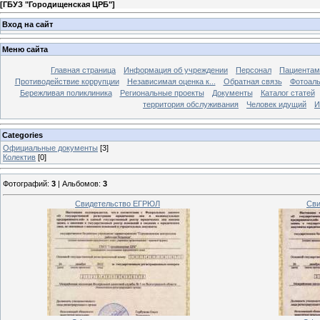
[
ГБУЗ "Городищенская ЦРБ"
]
Вход на сайт
Меню сайта
Главная страница
Информация об учреждении
Персонал
Пациентам
Противодействие коррупции
Независимая оценка к...
Обратная связь
Фотоал
Бережливая поликлиника
Региональные проекты
Документы
Каталог статей
территория обслуживания
Человек идущий
И
Categories
Официальные документы
[3]
Колектив
[0]
Фотографий:
3
| Альбомов:
3
Свидетельство ЕГРЮЛ
Сви